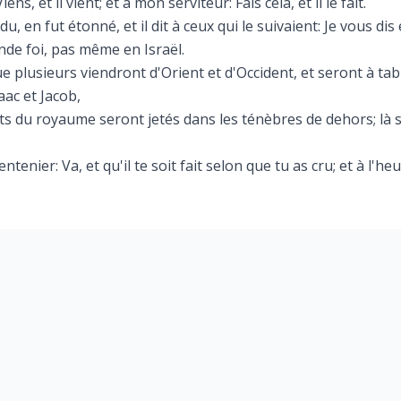
 Viens, et il vient; et à mon serviteur: Fais cela, et il le fait.
u, en fut étonné, et il dit à ceux qui le suivaient: Je vous dis 
nde foi, pas même en Israël.
que plusieurs viendront d'Orient et d'Occident, et seront à t
aac et Jacob,
ts du royaume seront jetés dans les ténèbres de dehors; là s
entenier: Va, et qu'il te soit fait selon que tu as cru; et à l