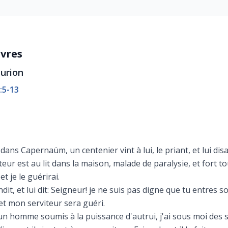
uvres
turion
:5-13
 dans Capernaüm, un centenier vint à lui, le priant, et lui disa
teur est au lit dans la maison, malade de paralysie, et fort t
, et je le guérirai.
ndit, et lui dit: Seigneur! je ne suis pas digne que tu entres s
t mon serviteur sera guéri.
un homme soumis à la puissance d'autrui, j'ai sous moi des sol