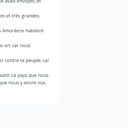
us avais envoyés; et
ses et très grandes;
les Amoréens habitent
us-en; car nous
r contre ce peuple, car
disant: Le pays que nous
 que nous y avons vus,