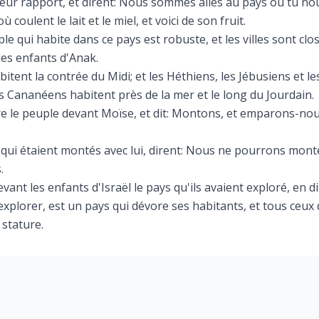
c leur rapport, et dirent: Nous sommes allés au pays où tu no
 coulent le lait et le miel, et voici de son fruit.
e qui habite dans ce pays est robuste, et les villes sont clo
des enfants d'Anak.
bitent la contrée du Midi; et les Héthiens, les Jébusiens et 
s Cananéens habitent près de la mer et le long du Jourdain.
aire le peuple devant Moïse, et dit: Montons, et emparons-no
qui étaient montés avec lui, dirent: Nous ne pourrons monte
.
devant les enfants d'Israël le pays qu'ils avaient exploré, en 
xplorer, est un pays qui dévore ses habitants, et tous ceux
stature.