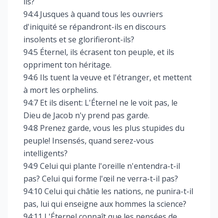
ils?
94:4 Jusques à quand tous les ouvriers
d'iniquité se répandront-ils en discours
insolents et se glorifieront-ils?
94:5 Éternel, ils écrasent ton peuple, et ils
oppriment ton héritage.
94:6 Ils tuent la veuve et l'étranger, et mettent
à mort les orphelins.
94:7 Et ils disent: L'Éternel ne le voit pas, le
Dieu de Jacob n'y prend pas garde.
94:8 Prenez garde, vous les plus stupides du
peuple! Insensés, quand serez-vous
intelligents?
94:9 Celui qui plante l'oreille n'entendra-t-il
pas? Celui qui forme l'œil ne verra-t-il pas?
94:10 Celui qui châtie les nations, ne punira-t-il
pas, lui qui enseigne aux hommes la science?
94:11 L'Éternel connaît que les pensées de