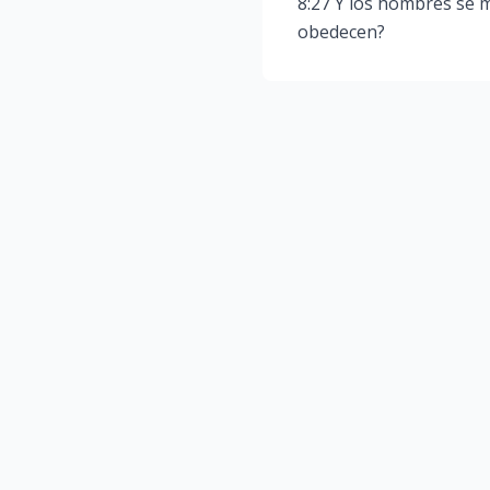
8:27 Y los hombres se m
obedecen?