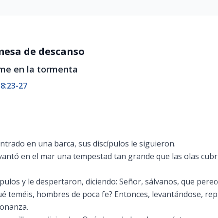
mesa de descanso
rme en la tormenta
8:23-27
ntrado en una barca, sus discípulos le siguieron.
evantó en el mar una tempestad tan grande que las olas cubrí
cípulos y le despertaron, diciendo: Señor, sálvanos, que pere
 qué teméis, hombres de poca fe? Entonces, levantándose, repr
bonanza.